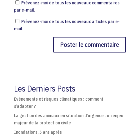
Prévenez-moi de tous les nouveaux commentaires
par e-mail.
Prévenez-moi de tous les nouveaux articles par e-
mail.
A
l
t
e
r
Les Derniers Posts
n
a
Evénements et risques climatiques : comment
t
s’adapter ?
i
La gestion des animaux en situation d’urgence : un enjeu
v
majeur de la protection civile
e
Inondations, 5 ans après
: