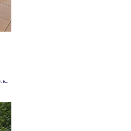
ue...