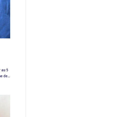
r au 5
e de...