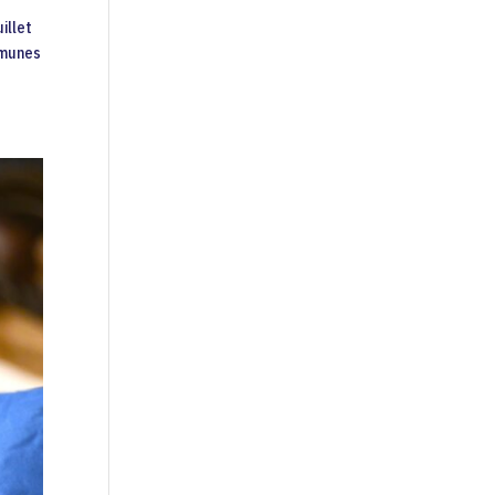
illet
mmunes