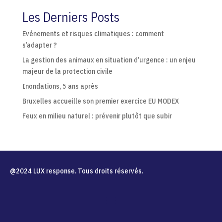
r
Les Derniers Posts
n
a
Evénements et risques climatiques : comment
t
s’adapter ?
i
La gestion des animaux en situation d’urgence : un enjeu
v
majeur de la protection civile
e
Inondations, 5 ans après
:
Bruxelles accueille son premier exercice EU MODEX
Feux en milieu naturel : prévenir plutôt que subir
@2024 LUX response. Tous droits réservés.