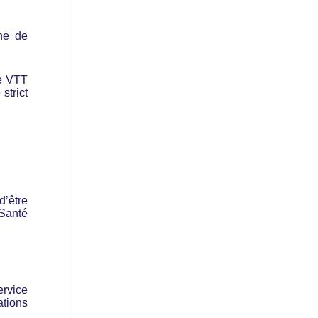
ne de
de VTT
strict
d’être
 Santé
ervice
tions