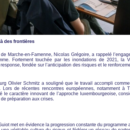
 des frontières
e de Marche-en-Famenne, Nicolas Grégoire, a rappelé l’enga
e. Fortement touchée par les inondations de 2021, la Vi
esponse, fondée sur l’anticipation des risques et le renforcem
rg Olivier Schmitz a souligné que le travail accompli comm
e. Lors de récentes rencontres européennes, notamment à T
lué le caractère innovant de l’approche luxembourgeoise, cons
e préparation aux crises.
n Guiot met en évidence la progression constante du programme 
une véritable culture du risque et fédérer un réseau de parte