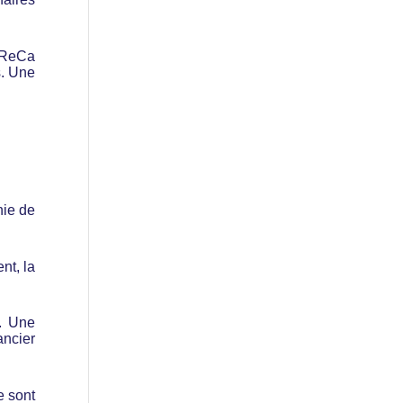
oReCa
s. Une
hie de
nt, la
n. Une
ancier
e sont