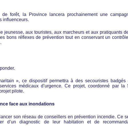
x de forêt, la Province lancera prochainement une campag
 influenceurs.
 jeunesse, aux touristes, aux marcheurs et aux pratiquants 
les bons réflexes de prévention tout en conservant un contrôle 
.
sponder.
itain », ce dispositif permettra à des secouristes badgés 
 services médicaux d’urgence. Ce projet, coordonné par la
rojet pilote.
ience face aux inondations
ncer son réseau de conseillers en prévention incendie. Ce s
ier d’un diagnostic de leur habitation et de recommanda