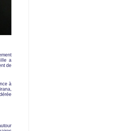
gement
lle a
ent de
ence à
irana,
idérée
autour
naires