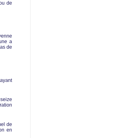
 ou de
oyenne
mune a
cas de
 ayant
 seize
ration
uel de
ion en